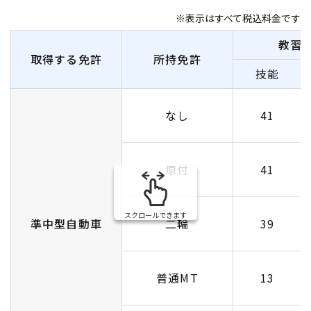
※表示はすべて税込料金です
教習
取得する免許
所持免許
技能
なし
41
原付
41
スクロールできます
準中型自動車
二輪
39
普通MT
13