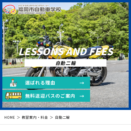
LESSONS AND FEES
自動二輪
選ばれる理由
無料送迎バスのご案内
HOME
教習案内・料金
自動二輪