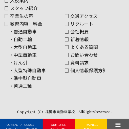
□ 入校案内
□ スタッフ紹介
□ 卒業生の声
□ 交通アクセス
□ 教習内容 料金
□ リクルート
・普通自動車
□ 会社概要
・自動二輪
□ 新着情報
・大型自動車
□ よくある質問
・中型自動車
□ お問い合わせ
・けん引
□ 資料請求
・大型特殊自動車
□ 個人情報保護方針
・準中型自動車
・普通二種
Copyright（C）
福岡市自動車学校
AllRightsReserved.
CONTACT／REQUEST
ADMISSION
TRAINEES